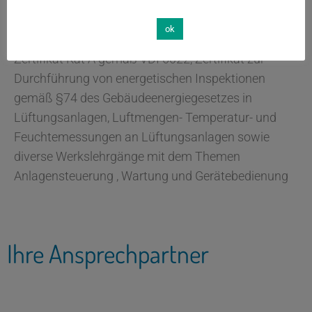
Inhaber der Zertifizierung Kategorie I gemäß §5 der
ChemKlimaschutzV. Weiterhin sind zu nennen:
ok
Zertifikate im Bereich Kunststoffschweißen,
Zertifikat Kat A gemäß VDI 6022, Zertifikat zur
Durchführung von energetischen Inspektionen
gemäß §74 des Gebäudeenergiegesetzes in
Lüftungsanlagen, Luftmengen- Temperatur- und
Feuchtemessungen an Lüftungsanlagen sowie
diverse Werkslehrgänge mit dem Themen
Anlagensteuerung , Wartung und Gerätebedienung
Ihre Ansprechpartner