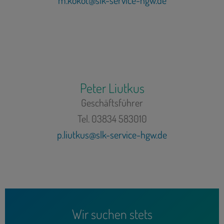
m.kokot@slk-service-hgw.de
Peter Liutkus
Geschäftsführer
Tel. 03834 583010
p.liutkus@slk-service-hgw.de
Wir suchen stets