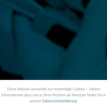
ienstleistunge
Diese Website verwendet nur notwendige Cookies – nähere
Informationen dazu und zu Ihren Rechten als Benutzer finden Sie in
unserer
Datenschutzerklärung
.