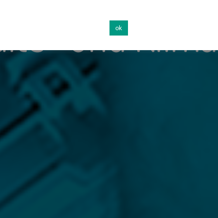
älte- und Klim
ok